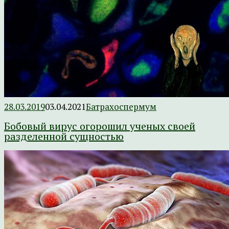
28.03.2019
03.04.2021
Батрахоспермум
Бобовый вирус огорошил ученых своей
разделенной сущностью