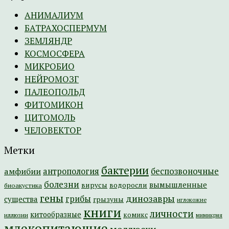
АНИМАЛИУМ
БАТРАХОСПЕРМУМ
ЗЕМЛЯНДР
КОСМОСФЕРА
МИКРОБИО
НЕЙРОМОЗГ
ПАЛЕОПОЛЬД
ФИТОМИКОН
ЦИТОМОЛЬ
ЧЕЛОВЕКТОР
Метки
бактерии
амфибии
антропология
беспозвоночные
болезни
вымышленные
вирусы
водоросли
биоакустика
гены
динозавры
грибы
существа
грызуны
иглокожие
книги
личности
китообразные
комикс
иллюзии
мимикрия
млекопитающие