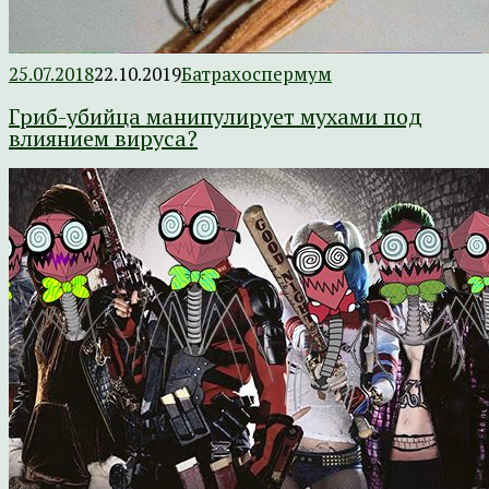
25.07.2018
22.10.2019
Батрахоспермум
Гриб-убийца манипулирует мухами под
влиянием вируса?