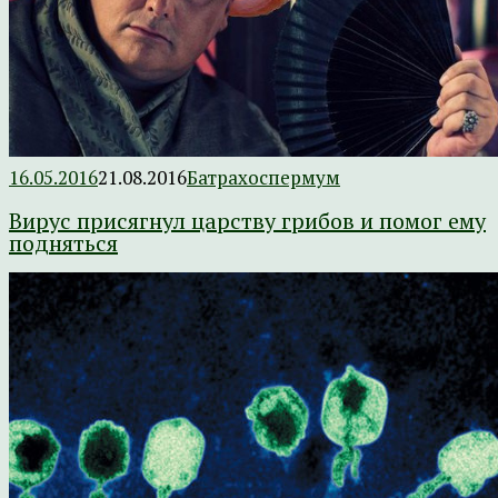
16.05.2016
21.08.2016
Батрахоспермум
Вирус присягнул царству грибов и помог ему
подняться