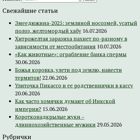
Свежайшие статьи
Змеедюжина-2025: земляной носозмей, усатый
полоз, желтомордый хабу
16.07.2026
Хитрожелтая заразиха пахнет по-разному в
зависимости от местообитания
10.07.2026
«Как животные»: ограбление банка спермы
30.06.2026
Божья коровка, улети под землю, навести
термитов!
22.06.2026
Улиточка Пикассо и ее родственнички в кассу
20.06.2026
Как часто хомячки думают об Инкской
империи?
15.06.2026
Коротконадкрылые жуки –
длиннохозяйственные мужики
29.05.2026
Рубрички