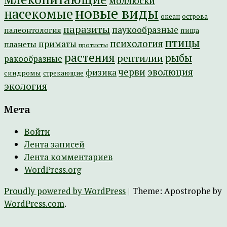
моллюски
новые виды
насекомые
острова
океан
паразиты
паукообразные
палеонтология
пища
птицы
психология
приматы
планеты
протисты
растения
рептилии
рыбы
ракообразные
эволюция
черви
физика
синдромы
стрекающие
экология
Мета
Войти
Лента записей
Лента комментариев
WordPress.org
Proudly powered by WordPress
|
Theme: Apostrophe by
WordPress.com
.