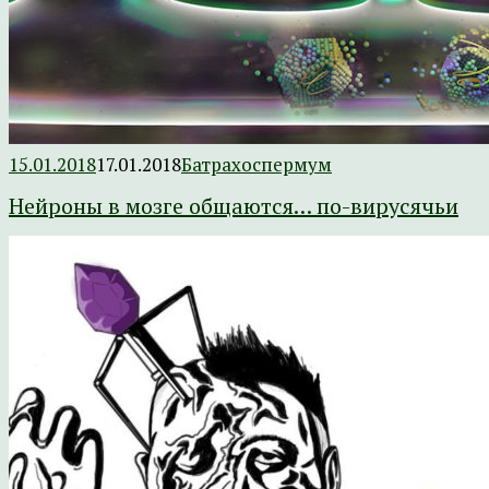
15.01.2018
17.01.2018
Батрахоспермум
Нейроны в мозге общаются… по-вирусячьи