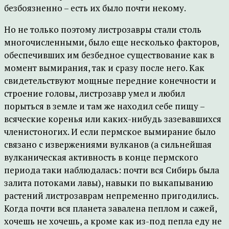
безбоязненно – есть их было почти некому.
Но не только поэтому листрозавры стали столь
многочисленными, было еще несколько факторов,
обеспечивших им безбедное существование как в
момент вымирания, так и сразу после него. Как
свидетельствуют мощные передние конечности и
строение головы, листрозавр умел и любил
порыться в земле и там же находил себе пищу –
всяческие коренья или каких-нибудь зазевавшихся
членистоногих. И если пермское вымирание было
связано с извержениями вулканов (а сильнейшая
вулканическая активность в конце пермского
периода таки наблюдалась: почти вся Сибирь была
залита потоками лавы), навыки по выкапыванию
растений листрозаврам непременно пригодились.
Когда почти вся планета завалена пеплом и сажей,
хочешь не хочешь, а кроме как из-под пепла еду не