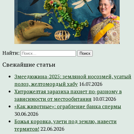
Найти:
Свежайшие статьи
Змеедюжина-2025: земляной носозмей, усатый
полоз, желтомордый хабу
16.07.2026
Хитрожелтая заразиха пахнет по-разному в
зависимости от местообитания
10.07.2026
«Как животные»: ограбление банка спермы
30.06.2026
Божья коровка, улети под землю, навести
термитов!
22.06.2026