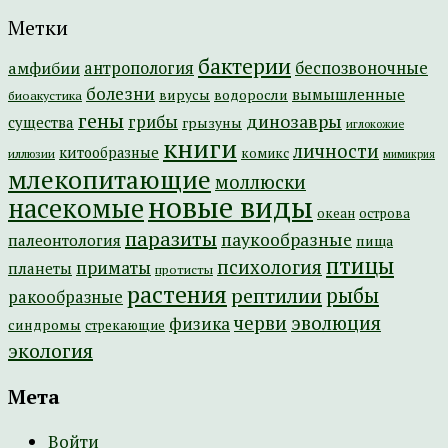
Метки
бактерии
амфибии
антропология
беспозвоночные
болезни
вымышленные
вирусы
водоросли
биоакустика
гены
динозавры
грибы
существа
грызуны
иглокожие
книги
личности
китообразные
комикс
иллюзии
мимикрия
млекопитающие
моллюски
новые виды
насекомые
острова
океан
паразиты
паукообразные
палеонтология
пища
птицы
психология
приматы
планеты
протисты
растения
рептилии
рыбы
ракообразные
эволюция
черви
физика
синдромы
стрекающие
экология
Мета
Войти