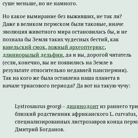
суше меньше, но не намного.
Но какое вымирание без выживших, не так ли?
Даже в великом пермском были таковые, иначе
эволюция животного мира остановилась бы, и не
познала бы Земля таких чудесных бестий, как
вавельский смок
,
ложный археоптерикс
,
длиннорылый дельфин
, да и вы, дорогой читатель
(если, конечно, вы не появились на Земле в
результате относительно недавней панспермии).
Так на кого же была оставлена наша планета в
начале триасового периода? Да вот на такую чучу:
Lystrosaurus georgi –
дицинодонт
из раннего три
близкий родственник африканского L. curvatus
специализированных листрозавров конца перми 
Дмитрий Богданов.