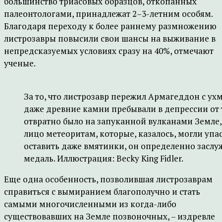
большинство триасовых образцов, откопанных
палеонтологами, принадлежат 2–3-летним особям.
Благодаря переходу к более раннему размножению
листрозавры повысили свои шансы на выживание в
непредсказуемых условиях сразу на 40%, отмечают
ученые.
За то, что листрозавр пережил Армагеддон с ух
даже древние камни пребывали в депрессии от 
отвратно было на запуканной вулканами Земле, 
лицо метеоритам, которые, казалось, могли упас
оставить даже вмятинки, он определенно заслу
медаль. Иллюстрация: Becky King Fidler.
Еще одна особенность, позволившая листрозаврам
справиться с вымиранием благополучно и стать
самыми многочисленными из когда-либо
существовавших на Земле позвоночных, – издревле