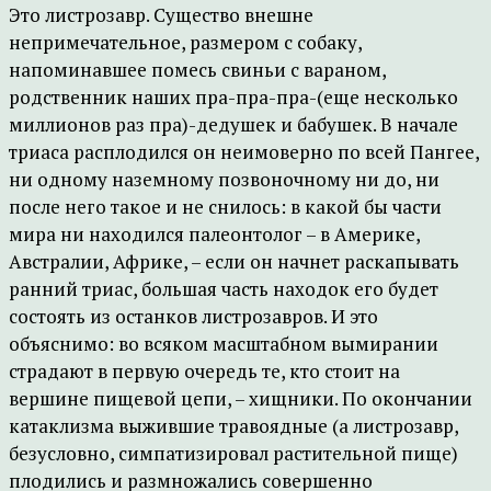
Это листрозавр. Существо внешне
непримечательное, размером с собаку,
напоминавшее помесь свиньи с вараном,
родственник наших пра-пра-пра-(еще несколько
миллионов раз пра)-дедушек и бабушек. В начале
триаса расплодился он неимоверно по всей Пангее,
ни одному наземному позвоночному ни до, ни
после него такое и не снилось: в какой бы части
мира ни находился палеонтолог – в Америке,
Австралии, Африке, – если он начнет раскапывать
ранний триас, большая часть находок его будет
состоять из останков листрозавров. И это
объяснимо: во всяком масштабном вымирании
страдают в первую очередь те, кто стоит на
вершине пищевой цепи, – хищники. По окончании
катаклизма выжившие травоядные (а листрозавр,
безусловно, симпатизировал растительной пище)
плодились и размножались совершенно