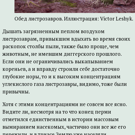
Обед листрозавров. Иллюстрация: Victor Leshyk.
Дышать загрязненным пеплом воздухом
листрозаврам, привыкшим вдыхать во время своих
раскопок столбы пыли, также было проще, чем
животным, не имевшим диггерского прошлого.
Если они не ограничивались выкапыванием
кореньев, а и вправду строили себе достаточно
глубокие норы, то и к высоким концентрациям
углекислого газа листрозавры, видимо, тоже были
привычны.
Хотя с этими концентрациями не совсем все ясно.
Видите ли, несмотря на то что конец перми
отметился единственным в истории массовым
вымиранием насекомых, частично они все же его
пережили, и в триасе Землю уже населяли,