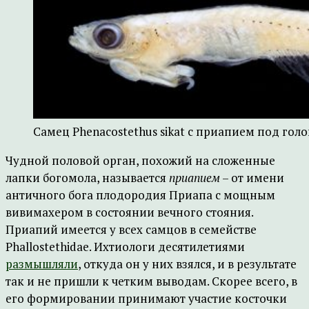
Самец Phenacostethus sikat с приапием под голо
Чудной половой орган, похожий на сложенные
лапки богомола, называется
приапием
– от имени
античного бога плодородия Приапа с мощным
вивимахером в состоянии вечного стояния.
Приапий имеется у всех самцов в семействе
Phallostethidae. Ихтиологи десятилетиями
размышляли
, откуда он у них взялся, и в результате
так и не пришли к четким выводам. Скорее всего, в
его формировании принимают участие косточки