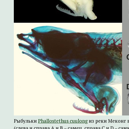
Рыбульки
Phallostethus cuulong
из реки Меконг 
(слева и справа А и B – самец, справа C и D – самк