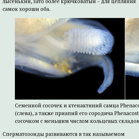
лысенький, зато более крючковатый – для цепляния
самок хороши оба.
Семенной сосочек и ктенактиний самца Phenaco
(слева), а также приапий его сородича Phenacos
сосочком с меньшим числом кольцевых складок 
Сперматозоиды развиваются в так называемом