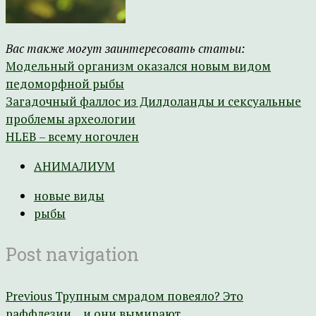
Вас также могут заинтересовать статьи:
Модельный организм оказался новым видом
педоморфной рыбы
Загадочный фаллос из Дилдоланды и сексуальные
проблемы археологии
HLEB – всему ногочлен
АНИМАЛИУМ
новые виды
рыбы
Post navigation
Previous
Трупным смрадом повеяло? Это
раффлезии… и они вымирают