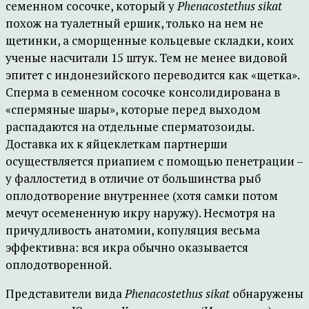
семенном сосочке, который у
Phenacostethus sikat
похож на туалетный ершик, только на нем не
щетинки, а сморщенные кольцевые складки, коих
ученые насчитали 15 штук. Тем не менее видовой
эпитет с индонезийского переводится как «щетка».
Сперма в семенном сосочке консолидирована в
«спермяные шары», которые перед выходом
распадаются на отдельные сперматозоиды.
Доставка их к яйцеклеткам партнерши
осуществляется приапием с помощью пенетрации –
у фаллостетид в отличие от большинства рыб
оплодотворение внутреннее (хотя самки потом
мечут осемененную икру наружу). Несмотря на
причудливость анатомии, копуляция весьма
эффективна: вся икра обычно оказывается
оплодотворенной.
Представители вида
Phenacostethus sikat
обнаружены