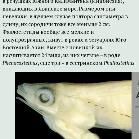
в речушках Южного Калимантана (Индонезия),
впадающих в Яванское море. Размером они
невелики, в лучшем случае полтора сантиметра в
длину, их сородичи тоже все меньше 2 см.
Фаллостетиды вообще все мелкие и
полупрозрачные, живут в реках и эстуариях Юго-
Восточной Азии. Вместе с новинкой их
насчитывается 24 вида, из них четыре – в роде
Phenacostethus
, еще три – в сестринском
Phallostethus
.