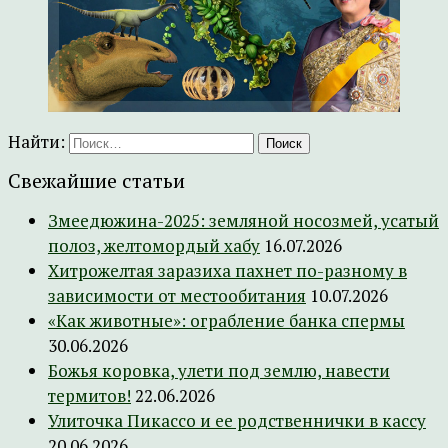
Найти:
Свежайшие статьи
Змеедюжина-2025: земляной носозмей, усатый
полоз, желтомордый хабу
16.07.2026
Хитрожелтая заразиха пахнет по-разному в
зависимости от местообитания
10.07.2026
«Как животные»: ограбление банка спермы
30.06.2026
Божья коровка, улети под землю, навести
термитов!
22.06.2026
Улиточка Пикассо и ее родственнички в кассу
20.06.2026