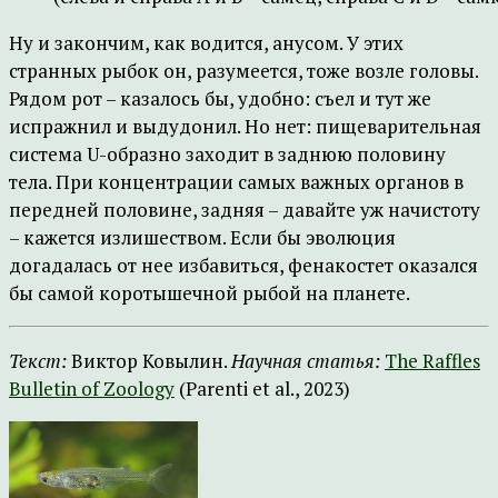
Ну и закончим, как водится, анусом. У этих
странных рыбок он, разумеется, тоже возле головы.
Рядом рот – казалось бы, удобно: съел и тут же
испражнил и выдудонил. Но нет: пищеварительная
система U-образно заходит в заднюю половину
тела. При концентрации самых важных органов в
передней половине, задняя – давайте уж начистоту
– кажется излишеством. Если бы эволюция
догадалась от нее избавиться, фенакостет оказался
бы самой коротышечной рыбой на планете.
Текст:
Виктор Ковылин.
Научная статья:
The Raffles
Bulletin of Zoology
(Parenti et al., 2023)