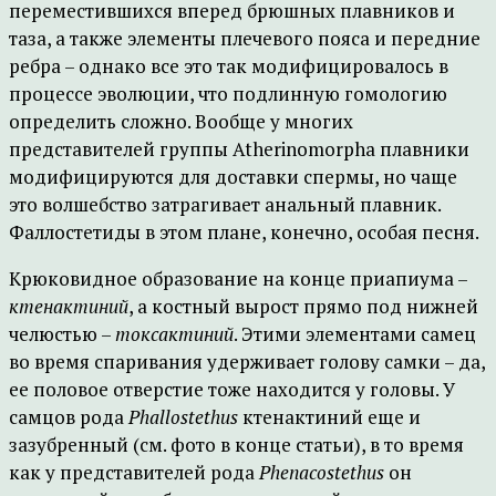
переместившихся вперед брюшных плавников и
таза, а также элементы плечевого пояса и передние
ребра – однако все это так модифицировалось в
процессе эволюции, что подлинную гомологию
определить сложно. Вообще у многих
представителей группы Atherinomorpha плавники
модифицируются для доставки спермы, но чаще
это волшебство затрагивает анальный плавник.
Фаллостетиды в этом плане, конечно, особая песня.
Крюковидное образование на конце приапиума –
ктенактиний
, а костный вырост прямо под нижней
челюстью –
токсактиний
. Этими элементами самец
во время спаривания удерживает голову самки – да,
ее половое отверстие тоже находится у головы. У
самцов рода
Phallostethus
ктенактиний еще и
зазубренный (см. фото в конце статьи), в то время
как у представителей рода
Phenacostethus
он