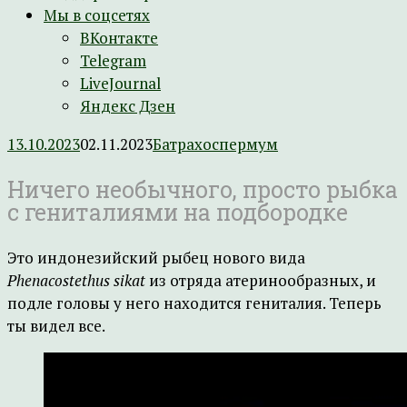
Мы в соцсетях
ВКонтакте
Telegram
LiveJournal
Яндекс Дзен
13.10.2023
02.11.2023
Батрахоспермум
Ничего необычного, просто рыбка
с гениталиями на подбородке
Это индонезийский рыбец нового вида
Phenacostethus sikat
из отряда атеринообразных, и
подле головы у него находится гениталия. Теперь
ты видел все.