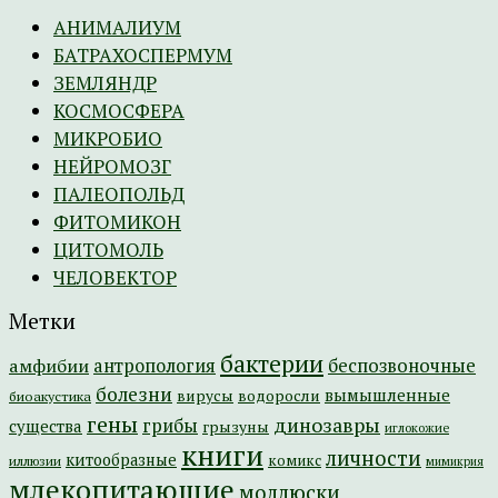
АНИМАЛИУМ
БАТРАХОСПЕРМУМ
ЗЕМЛЯНДР
КОСМОСФЕРА
МИКРОБИО
НЕЙРОМОЗГ
ПАЛЕОПОЛЬД
ФИТОМИКОН
ЦИТОМОЛЬ
ЧЕЛОВЕКТОР
Метки
бактерии
амфибии
антропология
беспозвоночные
болезни
вымышленные
вирусы
водоросли
биоакустика
гены
динозавры
грибы
существа
грызуны
иглокожие
книги
личности
китообразные
комикс
иллюзии
мимикрия
млекопитающие
моллюски