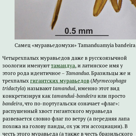
Самец «муравьедомухи» Tamanduamyia bandeira,
Четырехпалых муравьедов даже в русскоязычной
зоологии именуют
тамандуа
, и латинское имя у
этого рода идентичное –
Tamandua
. Бразильцы же и
трехпалых
гигантских муравьедов
(
Myrmecophaga
tridactyla
) называют
tamanduá
, именно этот вид
конкретизируя как
tamanduá-bandeira
или просто
bandeira
, что по-португальски означает «флаг»:
распушенный хвост гигантского муравьеда
развевается словно флаг по ветру (а передняя лапа
похожа на голову панды, ох уж эти ассоциации). В
честь этого муравьеда (а также в честь бразильского