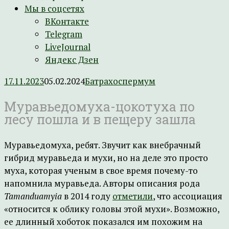
Мы в соцсетях
ВКонтакте
Telegram
LiveJournal
Яндекс Дзен
17.11.2023
05.02.2024
Батрахоспермум
Муравьедомуха-цокотуха по
лесу пошла и в пещеру зашла
Муравьедомуха, ребят. Звучит как внебрачный
гибрид муравьеда и мухи, но на деле это просто
муха, которая ученым в свое время почему-то
напомнила муравьеда. Авторы описания рода
Tamanduamyia
в 2014 году
отметили
, что ассоциация
«относится к облику головы этой мухи». Возможно,
ее длинный хоботок показался им похожим на