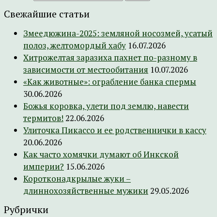
Свежайшие статьи
Змеедюжина-2025: земляной носозмей, усатый
полоз, желтомордый хабу
16.07.2026
Хитрожелтая заразиха пахнет по-разному в
зависимости от местообитания
10.07.2026
«Как животные»: ограбление банка спермы
30.06.2026
Божья коровка, улети под землю, навести
термитов!
22.06.2026
Улиточка Пикассо и ее родственнички в кассу
20.06.2026
Как часто хомячки думают об Инкской
империи?
15.06.2026
Коротконадкрылые жуки –
длиннохозяйственные мужики
29.05.2026
Рубрички