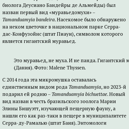
биолога Деусиано Бандейры де Альмейды) был
назван первый вид «муравьедомухи» –
Tamanduamyia bandeira
. Насекомое было обнаружено
на неком цветочке в национальном парке Серра-
дас-Конфузойнс (штат Пиауи), символом которого
является гигантский муравьед.
Это муравьед, не муха. И не панда. Гигантский
(Дания). Фото: Malene Thyssen.
С 2014 года эта микромушка оставалась
единственным видом рода
Tamanduamyia
, но 2023-й
подарил ей родню –
Tamanduamyia bichuettae
. Новый
вид назван в честь бразильского зоолога Марии
Элины Бишуэтт, изучающей пещерную фауну, а
нашли его как раз-таки в пещере в муниципалитете
Серра-ду-Рамалью (штат Баия). Энтомологи