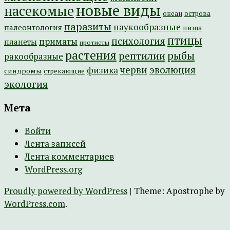
новые виды
насекомые
острова
океан
паразиты
паукообразные
палеонтология
пища
птицы
психология
приматы
планеты
протисты
растения
рептилии
рыбы
ракообразные
эволюция
черви
физика
синдромы
стрекающие
экология
Мета
Войти
Лента записей
Лента комментариев
WordPress.org
Proudly powered by WordPress
|
Theme: Apostrophe by
WordPress.com
.