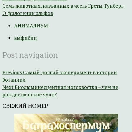
Семь животных, названных в честь Греты Тунберг
О филогении эльфов
АНИМАЛИУМ
амфибии
Post navigation
Previous
Самый долгий эксперимент в истории
ботаники
Next
Биолюминесцентная ногохвостка – чем не
рождественское чудо?
СВЕЖИЙ НОМЕР