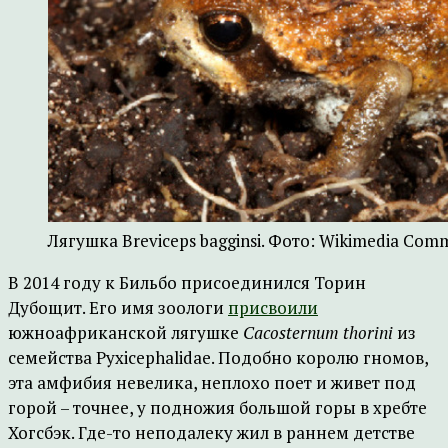
Лягушка Breviceps bagginsi. Фото: Wikimedia Com
В 2014 году к Бильбо присоединился Торин
Дубощит. Его имя зоологи
присвоили
южноафриканской лягушке
Cacosternum thorini
из
семейства Pyxicephalidae. Подобно королю гномов,
эта амфибия невелика, неплохо поет и живет под
горой – точнее, у подножия большой горы в хребте
Хогсбэк. Где-то неподалеку жил в раннем детстве