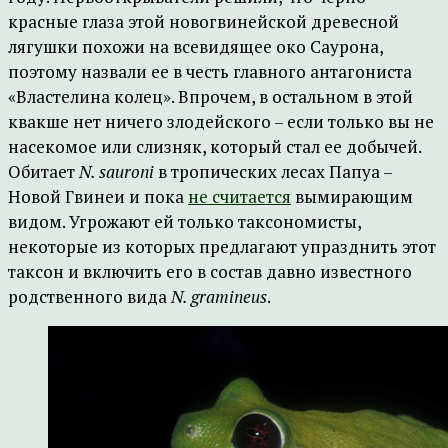
красные глаза этой новогвинейской древесной
лягушки похожи на всевидящее око Саурона,
поэтому назвали ее в честь главного антагониста
«Властелина колец». Впрочем, в остальном в этой
квакше нет ничего злодейского – если только вы не
насекомое или слизняк, который стал ее добычей.
Обитает
N. sauroni
в тропических лесах Папуа –
Новой Гвинеи и пока
не считается
вымирающим
видом. Угрожают ей только таксономисты,
некоторые из которых предлагают упразднить этот
таксон и включить его в состав давно известного
родственного вида
N. gramineus
.