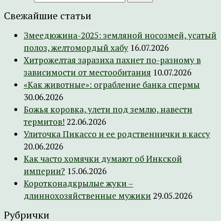
Свежайшие статьи
Змеедюжина-2025: земляной носозмей, усатый
полоз, желтомордый хабу
16.07.2026
Хитрожелтая заразиха пахнет по-разному в
зависимости от местообитания
10.07.2026
«Как животные»: ограбление банка спермы
30.06.2026
Божья коровка, улети под землю, навести
термитов!
22.06.2026
Улиточка Пикассо и ее родственнички в кассу
20.06.2026
Как часто хомячки думают об Инкской
империи?
15.06.2026
Коротконадкрылые жуки –
длиннохозяйственные мужики
29.05.2026
Рубрички