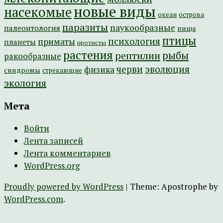
новые виды
насекомые
острова
океан
паразиты
паукообразные
палеонтология
пища
птицы
психология
приматы
планеты
протисты
растения
рептилии
рыбы
ракообразные
эволюция
черви
физика
синдромы
стрекающие
экология
Мета
Войти
Лента записей
Лента комментариев
WordPress.org
Proudly powered by WordPress
|
Theme: Apostrophe by
WordPress.com
.