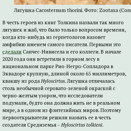
Лягушка Cacosternum thorini. Фото: Zootaxa (Conr
В честь героев из книг Толкина назвали так много
лягушек и жаб, что было только вопросом времени,
когда кто-нибудь из герпетологов назовет
амфибию именем самого писателя. Первыми это
сделали
Санчес-Нивисела и его коллеги. В начале
2020 года они встретили в горном лесу в
национальном парке Рио-Негро-Сопладора в
Эквадоре крупную, длиной около 65 миллиметров,
квакшу из рода
Hyloscirtus
. Лягушка отличалась
столь необычной серовато-зеленой окраской с
черно-желтым узором, что исследователи
подумали, будто она должна жить не в реальном
мире, а в одном из фэнтезийных миров. Поэтому
первооткрыватели решили назвать ее в честь
создателя Средиземья –
Hyloscirtus tolkieni
.