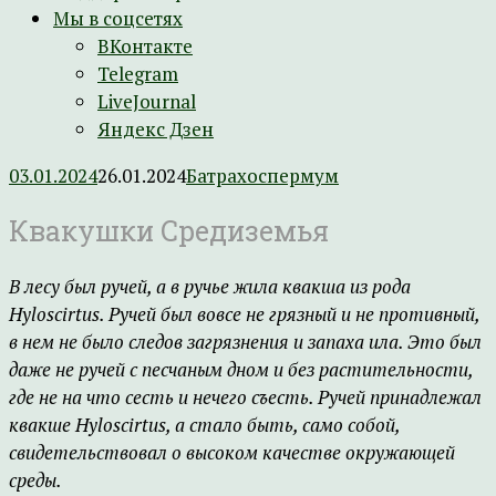
Мы в соцсетях
ВКонтакте
Telegram
LiveJournal
Яндекс Дзен
03.01.2024
26.01.2024
Батрахоспермум
Квакушки Средиземья
В лесу был ручей, а в ручье жила квакша из рода
Hyloscirtus. Ручей был вовсе не грязный и не противный,
в нем не было следов загрязнения и запаха ила. Это был
даже не ручей с песчаным дном и без растительности,
где не на что сесть и нечего съесть. Ручей принадлежал
квакше Hyloscirtus, а стало быть, само собой,
свидетельствовал о высоком качестве окружающей
среды.