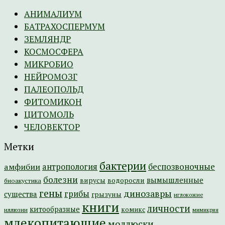
АНИМАЛИУМ
БАТРАХОСПЕРМУМ
ЗЕМЛЯНДР
КОСМОСФЕРА
МИКРОБИО
НЕЙРОМОЗГ
ПАЛЕОПОЛЬД
ФИТОМИКОН
ЦИТОМОЛЬ
ЧЕЛОВЕКТОР
Метки
бактерии
амфибии
антропология
беспозвоночные
болезни
вымышленные
вирусы
водоросли
биоакустика
гены
динозавры
грибы
существа
грызуны
иглокожие
книги
личности
китообразные
комикс
иллюзии
мимикрия
млекопитающие
моллюски