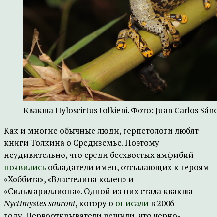
Квакша Hyloscirtus tolkieni. Фото: Juan Carlos Sánc
Как и многие обычные люди, герпетологи любят
книги Толкина о Средиземье. Поэтому
неудивительно, что среди бесхвостых амфибий
появились
обладатели имен, отсылающих к героям
«Хоббита», «Властелина колец» и
«Сильмариллиона». Одной из них стала квакша
Nyctimystes sauroni
, которую
описали
в 2006
году. Первооткрыватели решили, что черно-