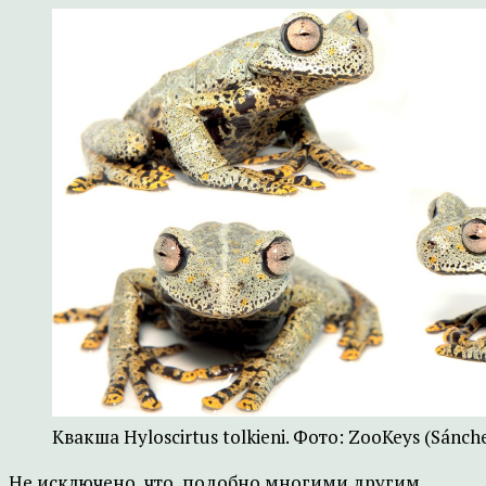
Квакша Hyloscirtus tolkieni. Фото: ZooKeys (Sánchez-
Не исключено, что, подобно многими другим