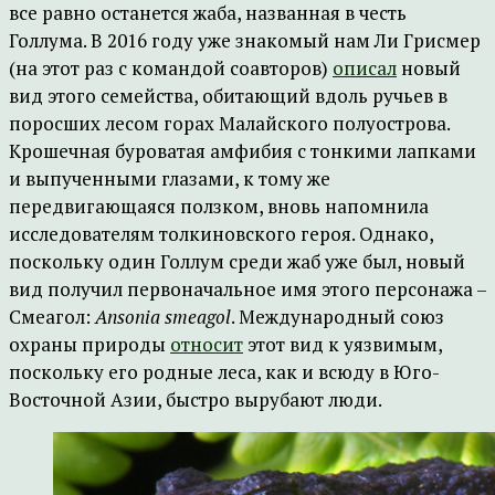
все равно останется жаба, названная в честь
Голлума. В 2016 году уже знакомый нам Ли Гриcмер
(на этот раз с командой соавторов)
описал
новый
вид этого семейства, обитающий вдоль ручьев в
поросших лесом горах Малайского полуострова.
Крошечная буроватая амфибия с тонкими лапками
и выпученными глазами, к тому же
передвигающаяся ползком, вновь напомнила
исследователям толкиновского героя. Однако,
поскольку один Голлум среди жаб уже был, новый
вид получил первоначальное имя этого персонажа –
Смеагол:
Ansonia smeagol
. Международный союз
охраны природы
относит
этот вид к уязвимым,
поскольку его родные леса, как и всюду в Юго-
Восточной Азии, быстро вырубают люди.