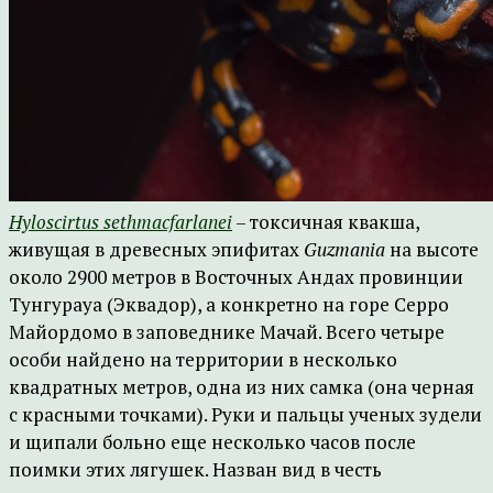
Hyloscirtus sethmacfarlanei
– токсичная квакша,
живущая в древесных эпифитах
Guzmania
на высоте
около 2900 метров в Восточных Андах провинции
Тунгурауа (Эквадор), а конкретно на горе Серро
Майордомо в заповеднике Мачай. Всего четыре
особи найдено на территории в несколько
квадратных метров, одна из них самка (она черная
с красными точками). Руки и пальцы ученых зудели
и щипали больно еще несколько часов после
поимки этих лягушек. Назван вид в честь