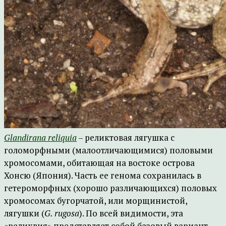
Glandirana reliquia
– реликтовая лягушка с
голоморфными (малоотличающимися) половыми
хромосомами, обитающая на востоке острова
Хонсю (Япония). Часть ее генома сохранилась в
гетероморфных (хорошо различающихся) половых
хромосомах бугорчатой, или морщинистой,
лягушки (
G. rugosa
). По всей видимости, эта
«реликвия» представляет собой базовый вариант