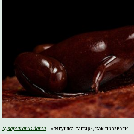
Synapturanus danta
– «лягушка-тапир», как прозвали