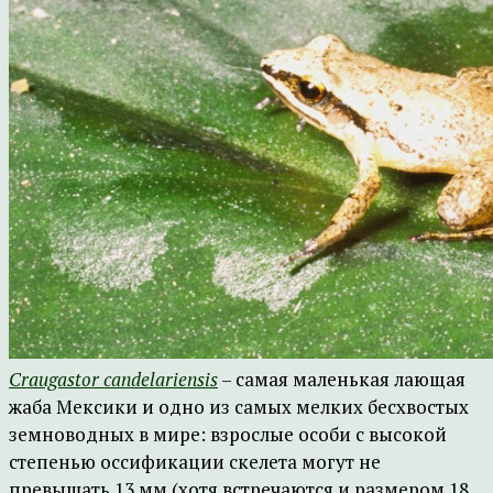
Craugastor candelariensis
– самая маленькая лающая
жаба Мексики и одно из самых мелких бесхвостых
земноводных в мире: взрослые особи с высокой
степенью оссификации скелета могут не
превышать 13 мм (хотя встречаются и размером 18