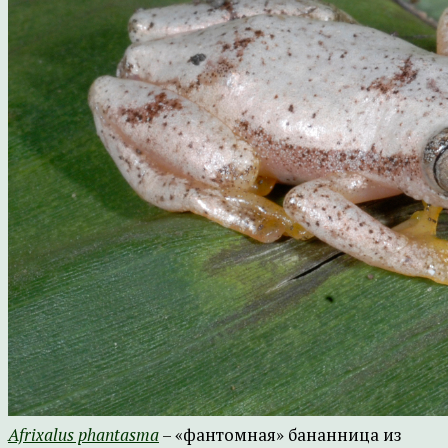
Afrixalus phantasma
– «фантомная» бананница из