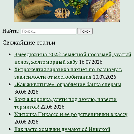
Найти:
Свежайшие статьи
Змеедюжина-2025: земляной носозмей, усатый
полоз, желтомордый хабу
16.07.2026
Хитрожелтая заразиха пахнет по-разному в
зависимости от местообитания
10.07.2026
«Как животные»: ограбление банка спермы
30.06.2026
Божья коровка, улети под землю, навести
термитов!
22.06.2026
Улиточка Пикассо и ее родственнички в кассу
20.06.2026
Как часто хомячки думают об Инкской