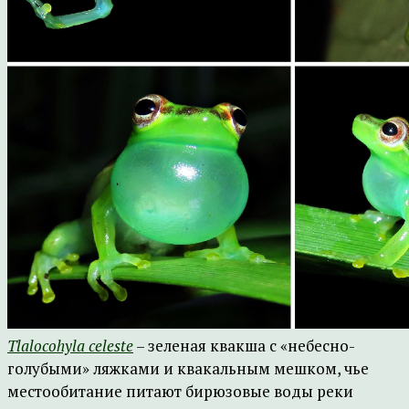
Tlalocohyla celeste
– зеленая квакша с «небесно-
голубыми» ляжками и квакальным мешком, чье
местообитание питают бирюзовые воды реки