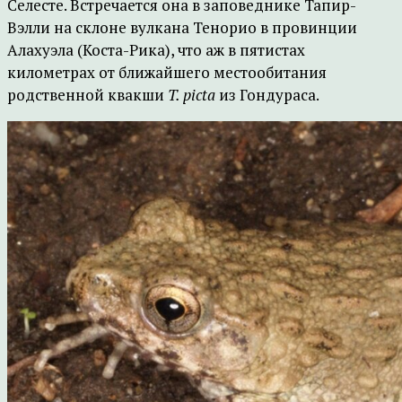
Селесте. Встречается она в заповеднике Тапир-
Вэлли на склоне вулкана Тенорио в провинции
Алахуэла (Коста-Рика), что аж в пятистах
километрах от ближайшего местообитания
родственной квакши
T. picta
из Гондураса.