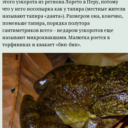
этого узкорота из региона Лорето в Перу, потому
что у него носопырка как у тапира (местные жители
называют тапира «данта»). Размером она, конечно,
поменьше тапира, порядка полутора
сантиметриков всего – недаром узкоротов еще
называют микроквакшами. Малютка роется в
торфяниках и квакает «бип-бип».