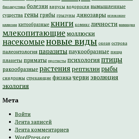
болезни
вымышленные
вирусы
водоросли
биоакустика
гены
динозавры
грибы
существа
грызуны
иглокожие
книги
личности
китообразные
комикс
иллюзии
мимикрия
млекопитающие
моллюски
новые виды
насекомые
острова
океан
паразиты
паукообразные
палеонтология
пища
птицы
психология
приматы
планеты
протисты
растения
рептилии
рыбы
ракообразные
эволюция
черви
физика
синдромы
стрекающие
экология
Мета
Войти
Лента записей
Лента комментариев
WordPress.org