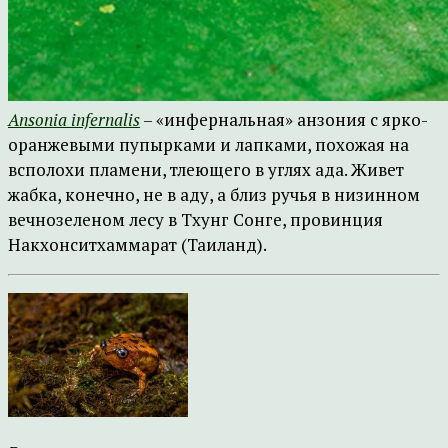
Ansonia infernalis
– «инфернальная» анзония с ярко-
оранжевыми пупырками и лапками, похожая на
всполохи пламени, тлеющего в углях ада. Живет
жабка, конечно, не в аду, а близ ручья в низинном
вечнозеленом лесу в Тхунг Сонге, провинция
Накхонситхаммарат (Таиланд).