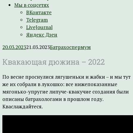
Мы в соцсетях
ВКонтакте
Telegram
LiveJournal
Яндекс Дзен
20.03.2023
21.03.2023
Батрахоспермум
Квакающая дюжина – 2022
По весне проснулися лягушеньки и жабки – и мы тут
же их собрали в лукошко: все нижепоказанные
мягонько-упругие липуче-квакучие создания были
описаны батрахологами в прошлом году.
Кваслаждайтеся.