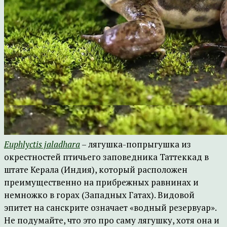
Euphlyctis jaladhara
– лягушка-попрыгушка из
окрестностей птичьего заповедника Таттеккад в
штате Керала (Индия), который расположен
преимущественно на прибрежных равнинах и
немножко в горах (Западных Гатах). Видовой
эпитет на санскрите означает «водный резервуар».
Не подумайте, что это про саму лягушку, хотя она и