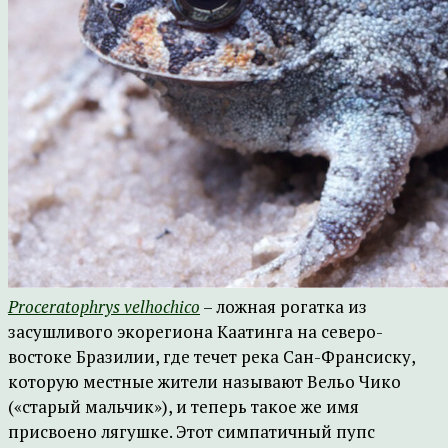
Proceratophrys velhochico
– ложная рогатка из
засушливого экорегиона Каатинга на северо-
востоке Бразилии, где течет река Сан-Франсиску,
которую местные жители называют Вельо Чико
(«старый мальчик»), и теперь такое же имя
присвоено лягушке. Этот симпатичный пупс