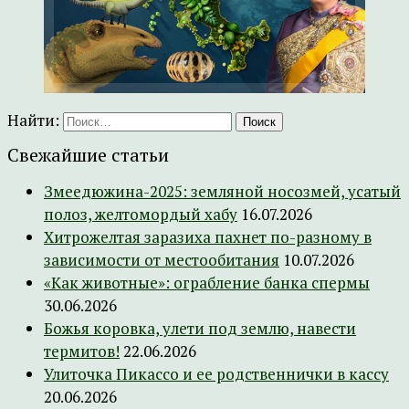
Найти:
Свежайшие статьи
Змеедюжина-2025: земляной носозмей, усатый
полоз, желтомордый хабу
16.07.2026
Хитрожелтая заразиха пахнет по-разному в
зависимости от местообитания
10.07.2026
«Как животные»: ограбление банка спермы
30.06.2026
Божья коровка, улети под землю, навести
термитов!
22.06.2026
Улиточка Пикассо и ее родственнички в кассу
20.06.2026