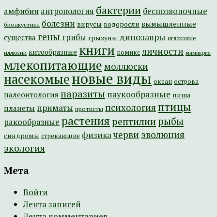
бактерии
амфибии
антропология
беспозвоночные
болезни
вымышленные
вирусы
водоросли
биоакустика
гены
динозавры
грибы
существа
грызуны
иглокожие
книги
личности
китообразные
комикс
иллюзии
мимикрия
млекопитающие
моллюски
новые виды
насекомые
острова
океан
паразиты
паукообразные
палеонтология
пища
птицы
психология
приматы
планеты
протисты
растения
рептилии
рыбы
ракообразные
эволюция
черви
физика
синдромы
стрекающие
экология
Мета
Войти
Лента записей
Лента комментариев