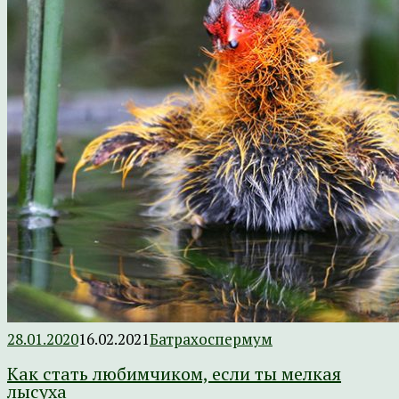
28.01.2020
16.02.2021
Батрахоспермум
Как стать любимчиком, если ты мелкая
лысуха