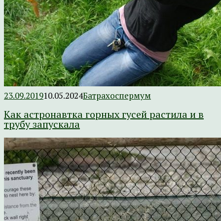
23.09.2019
10.05.2024
Батрахоспермум
Как астронавтка горных гусей растила и в
трубу запускала