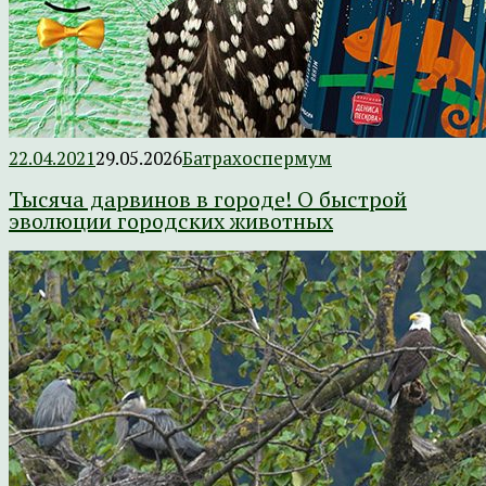
22.04.2021
29.05.2026
Батрахоспермум
Тысяча дарвинов в городе! О быстрой
эволюции городских животных