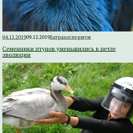
04.12.2019
09.12.2019
Батрахоспермум
Семенники птунов уменьшились в петле
эволюции