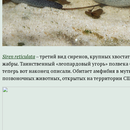
Siren reticulata
– третий вид сиренов, крупных хвоста
жабры. Таинственный «леопардовый угорь» полвека б
теперь вот наконец описали. Обитает амфибия в мут
позвоночных животных, открытых на территории США