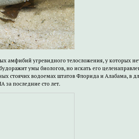
тых амфибий угревидного телосложения, у которых не
удоражит умы биологов, но искать его целенаправлен
ных стоячих водоемах штатов Флорида и Алабама, в дл
 за последние сто лет.