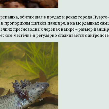
репашка, обитающая в прудах и реках города Пуэрто-
су и пропорциям щитков панциря, а на мордашках сам
х мелких пресноводных черепах в мире – размер панци
ческом местечке и регулярно сталкивается с антропо