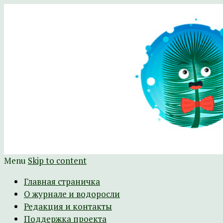
Научно-развлекательный журнал Батра
The Batrachospermum Magazine
Menu
Skip to content
Главная страничка
О журнале и водоросли
Редакция и контакты
Поддержка проекта