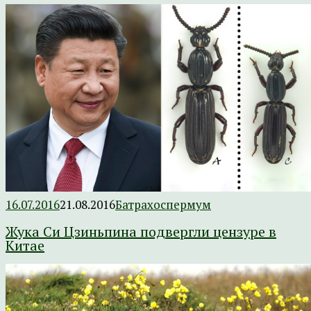
16.07.2016
21.08.2016
Батрахоспермум
Жука Си Цзиньпина подвергли цензуре в
Китае