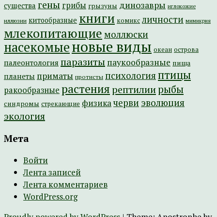
гены
динозавры
грибы
существа
грызуны
иглокожие
книги
личности
китообразные
комикс
иллюзии
мимикрия
млекопитающие
моллюски
новые виды
насекомые
острова
океан
паразиты
паукообразные
палеонтология
пища
птицы
психология
приматы
планеты
протисты
растения
рептилии
рыбы
ракообразные
эволюция
черви
физика
синдромы
стрекающие
экология
Мета
Войти
Лента записей
Лента комментариев
WordPress.org
Proudly powered by WordPress
|
Theme: Apostrophe by