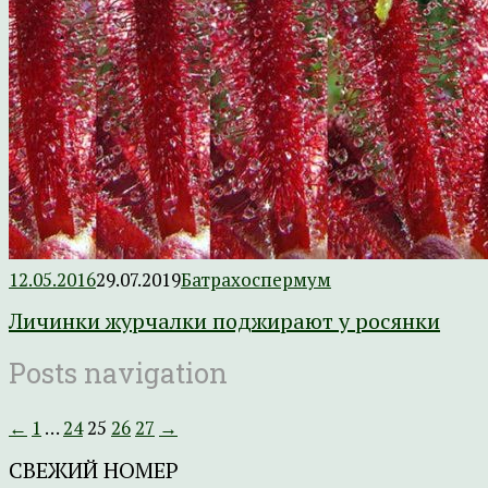
12.05.2016
29.07.2019
Батрахоспермум
Личинки журчалки поджирают у росянки
Posts navigation
←
1
…
24
25
26
27
→
СВЕЖИЙ НОМЕР