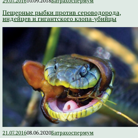
29.07.2016
10.09.2018
Батрахоспермум
Пещерные рыбки против сероводорода,
индейцев и гигантского клопа-убийцы
21.07.2016
08.06.2020
Батрахоспермум