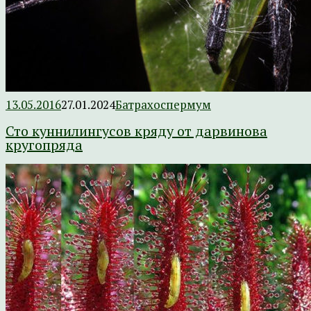
13.05.2016
27.01.2024
Батрахоспермум
Сто куннилингусов кряду от дарвинова
кругопряда