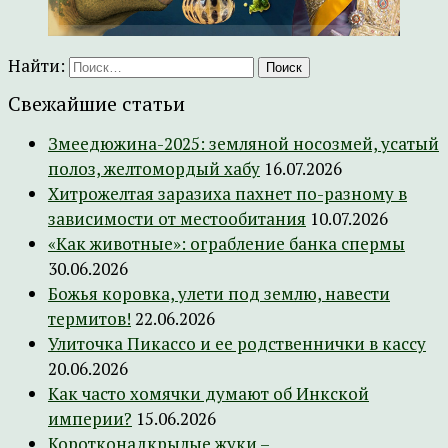
Найти:
Свежайшие статьи
Змеедюжина-2025: земляной носозмей, усатый
полоз, желтомордый хабу
16.07.2026
Хитрожелтая заразиха пахнет по-разному в
зависимости от местообитания
10.07.2026
«Как животные»: ограбление банка спермы
30.06.2026
Божья коровка, улети под землю, навести
термитов!
22.06.2026
Улиточка Пикассо и ее родственнички в кассу
20.06.2026
Как часто хомячки думают об Инкской
империи?
15.06.2026
Коротконадкрылые жуки –