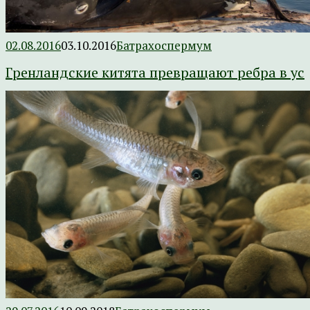
02.08.2016
03.10.2016
Батрахоспермум
Гренландские китята превращают ребра в ус