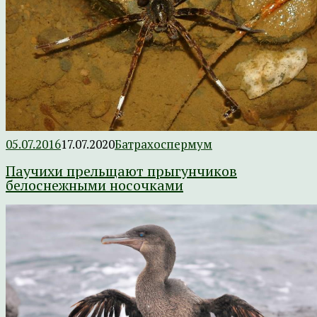
05.07.2016
17.07.2020
Батрахоспермум
Паучихи прельщают прыгунчиков
белоснежными носочками