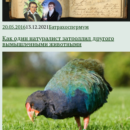
20.05.2016
13.12.2021
Батрахоспермум
Как один натуралист затроллил другого
вымышленными животными