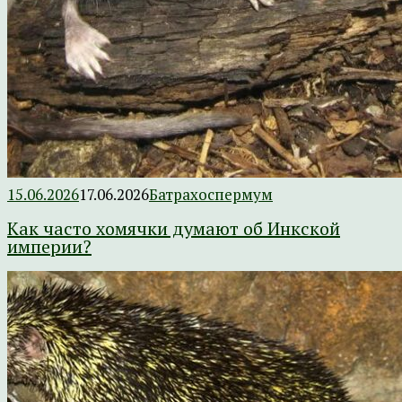
15.06.2026
17.06.2026
Батрахоспермум
Как часто хомячки думают об Инкской
империи?