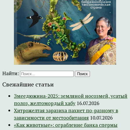
Найти:
Свежайшие статьи
Змеедюжина-2025: земляной носозмей, усатый
полоз, желтомордый хабу
16.07.2026
Хитрожелтая заразиха пахнет по-разному в
зависимости от местообитания
10.07.2026
«Как животные»: ограбление банка спермы