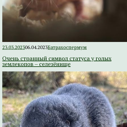
23.03.2023
06.04.2023
Батрахоспермум
Очень странный символ статуса у голых
землекопов – селезёнище