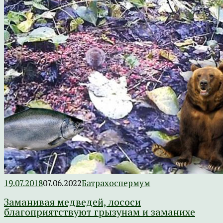
19.07.2018
07.06.2022
Батрахоспермум
Заманивая медведей, лососи
благоприятствуют грызунам и заманихе