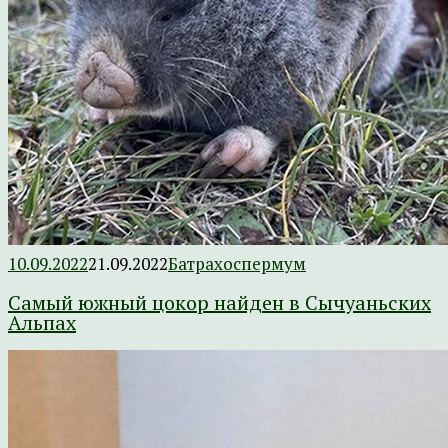
10.09.2022
21.09.2022
Батрахоспермум
Самый южный цокор найден в Сычуаньских
Альпах