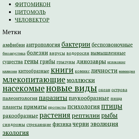
ФИТОМИКОН
ЦИТОМОЛЬ
ЧЕЛОВЕКТОР
Метки
бактерии
амфибии
антропология
беспозвоночные
болезни
вымышленные
вирусы
водоросли
биоакустика
гены
динозавры
грибы
существа
грызуны
иглокожие
книги
личности
китообразные
комикс
иллюзии
мимикрия
млекопитающие
моллюски
новые виды
насекомые
острова
океан
паразиты
паукообразные
палеонтология
пища
птицы
психология
приматы
планеты
протисты
растения
рептилии
рыбы
ракообразные
эволюция
черви
физика
синдромы
стрекающие
экология