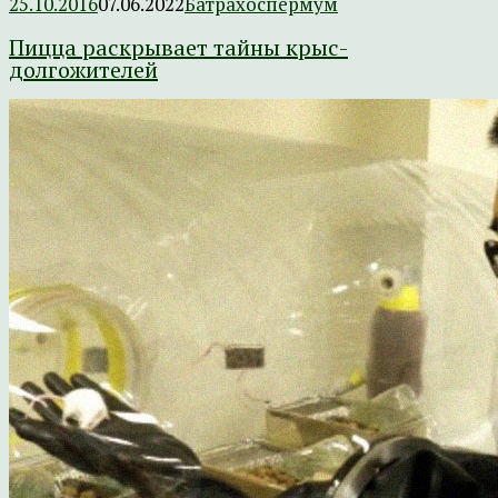
25.10.2016
07.06.2022
Батрахоспермум
Пицца раскрывает тайны крыс-
долгожителей