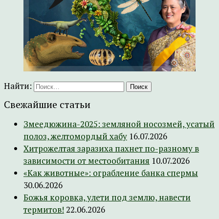
Найти:
Свежайшие статьи
Змеедюжина-2025: земляной носозмей, усатый
полоз, желтомордый хабу
16.07.2026
Хитрожелтая заразиха пахнет по-разному в
зависимости от местообитания
10.07.2026
«Как животные»: ограбление банка спермы
30.06.2026
Божья коровка, улети под землю, навести
термитов!
22.06.2026