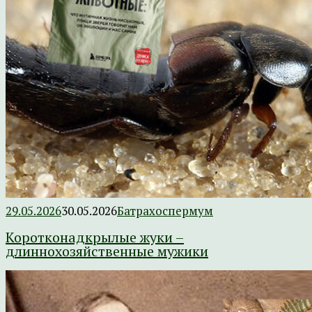
29.05.2026
30.05.2026
Батрахоспермум
Коротконадкрылые жуки –
длиннохозяйственные мужики