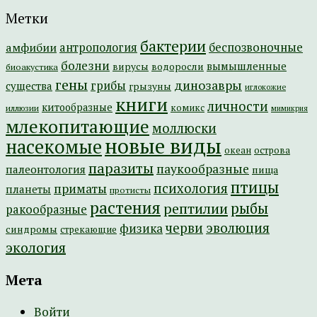
Метки
бактерии
амфибии
антропология
беспозвоночные
болезни
вымышленные
вирусы
водоросли
биоакустика
гены
динозавры
грибы
существа
грызуны
иглокожие
книги
личности
китообразные
комикс
иллюзии
мимикрия
млекопитающие
моллюски
новые виды
насекомые
острова
океан
паразиты
паукообразные
палеонтология
пища
птицы
психология
приматы
планеты
протисты
растения
рептилии
рыбы
ракообразные
эволюция
черви
физика
синдромы
стрекающие
экология
Мета
Войти