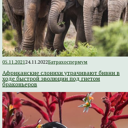
05.11.2021
24.11.2022
Батрахоспермум
Африканские слонихи утрачивают бивни в
ходе быстрой эволюции под гнетом
браконьеров