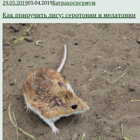
29.03.2019
03.04.2019
Батрахоспермум
Как приручить лису: серотонин и мелатонин