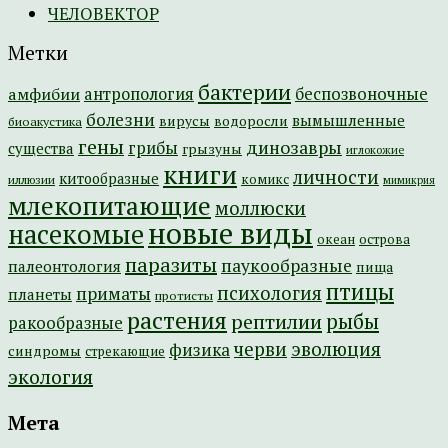
ЧЕЛОВЕКТОР
Метки
бактерии
амфибии
антропология
беспозвоночные
болезни
вымышленные
вирусы
водоросли
биоакустика
гены
динозавры
грибы
существа
грызуны
иглокожие
книги
личности
китообразные
комикс
иллюзии
мимикрия
млекопитающие
моллюски
новые виды
насекомые
острова
океан
паразиты
паукообразные
палеонтология
пища
птицы
психология
приматы
планеты
протисты
растения
рептилии
рыбы
ракообразные
эволюция
черви
физика
синдромы
стрекающие
экология
Мета