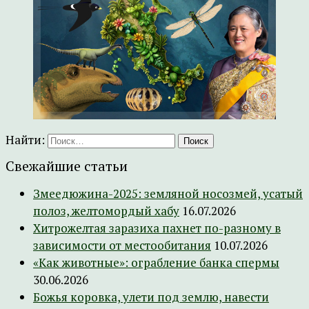
Найти:
Свежайшие статьи
Змеедюжина-2025: земляной носозмей, усатый
полоз, желтомордый хабу
16.07.2026
Хитрожелтая заразиха пахнет по-разному в
зависимости от местообитания
10.07.2026
«Как животные»: ограбление банка спермы
30.06.2026
Божья коровка, улети под землю, навести