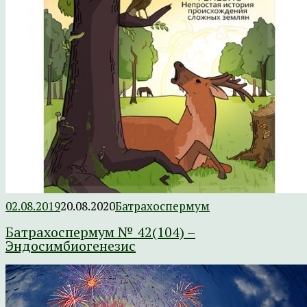
02.08.2019
20.08.2020
Батрахоспермум
Батрахоспермум № 42(104) –
Эндосимбиогенезис