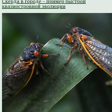
Скерда в городе – пример быстрой
квазиостровной эволюции