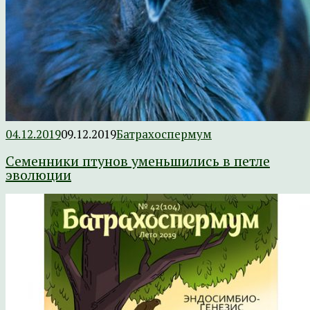
04.12.2019
09.12.2019
Батрахоспермум
Семенники птунов уменьшились в петле
эволюции