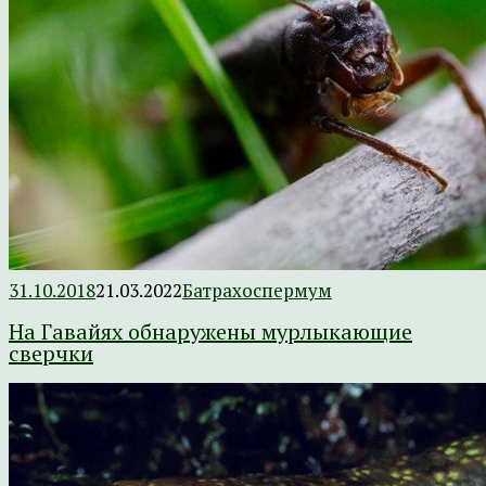
31.10.2018
21.03.2022
Батрахоспермум
На Гавайях обнаружены мурлыкающие
сверчки