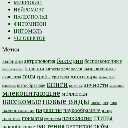
МИКРОБИО
НЕЙРОМОЗГ
ПАЛЕОПОЛЬД
ФИТОМИКОН
ЦИТОМОЛЬ
ЧЕЛОВЕКТОР
Метки
бактерии
амфибии
антропология
беспозвоночные
болезни
вымышленные
вирусы
водоросли
биоакустика
гены
динозавры
грибы
существа
грызуны
иглокожие
книги
личности
китообразные
комикс
иллюзии
мимикрия
млекопитающие
моллюски
новые виды
насекомые
острова
океан
паразиты
паукообразные
палеонтология
пища
птицы
психология
приматы
планеты
протисты
растения
рептилии
рыбы
ракообразные