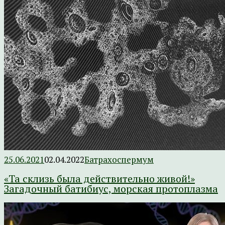
25.06.2021
02.04.2022
Батрахоспермум
«Та склизь была действительно живой!»
Загадочный батибиус, морская протоплазма