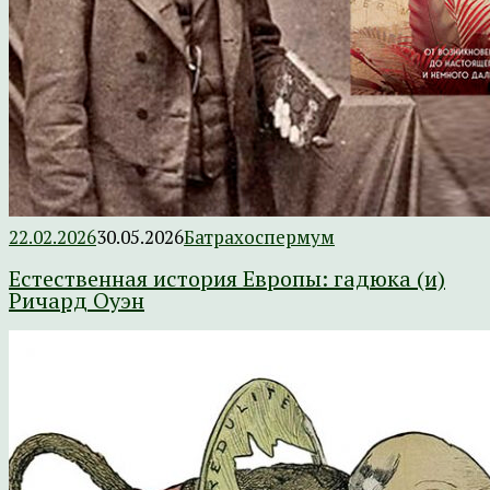
22.02.2026
30.05.2026
Батрахоспермум
Естественная история Европы: гадюка (и)
Ричард Оуэн