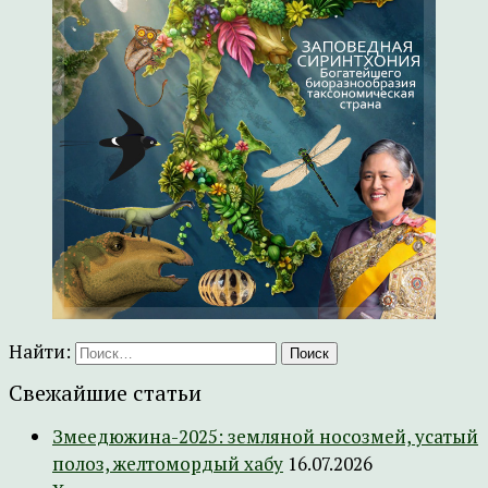
Найти:
Свежайшие статьи
Змеедюжина-2025: земляной носозмей, усатый
полоз, желтомордый хабу
16.07.2026