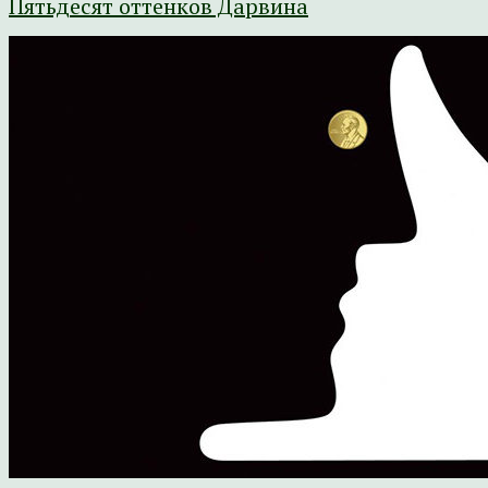
Пятьдесят оттенков Дарвина