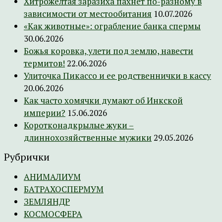
Хитрожелтая заразиха пахнет по-разному в
зависимости от местообитания
10.07.2026
«Как животные»: ограбление банка спермы
30.06.2026
Божья коровка, улети под землю, навести
термитов!
22.06.2026
Улиточка Пикассо и ее родственнички в кассу
20.06.2026
Как часто хомячки думают об Инкской
империи?
15.06.2026
Коротконадкрылые жуки –
длиннохозяйственные мужики
29.05.2026
Рубрички
АНИМАЛИУМ
БАТРАХОСПЕРМУМ
ЗЕМЛЯНДР
КОСМОСФЕРА