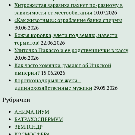
Хитрожелтая заразиха пахнет по-разному в
зависимости от местообитания
10.07.2026
«Как животные»: ограбление банка спермы
30.06.2026
Божья коровка, улети под землю, навести
термитов!
22.06.2026
Улиточка Пикассо и ее родственнички в кассу
20.06.2026
Как часто хомячки думают об Инкской
империи?
15.06.2026
Коротконадкрылые жуки –
длиннохозяйственные мужики
29.05.2026
Рубрички
АНИМАЛИУМ
БАТРАХОСПЕРМУМ
ЗЕМЛЯНДР
КОСМОСФЕРА