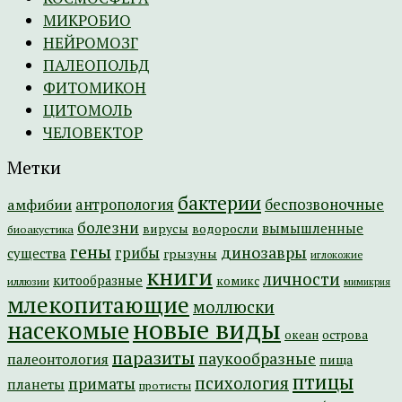
МИКРОБИО
НЕЙРОМОЗГ
ПАЛЕОПОЛЬД
ФИТОМИКОН
ЦИТОМОЛЬ
ЧЕЛОВЕКТОР
Метки
бактерии
амфибии
антропология
беспозвоночные
болезни
вымышленные
вирусы
водоросли
биоакустика
гены
динозавры
грибы
существа
грызуны
иглокожие
книги
личности
китообразные
комикс
иллюзии
мимикрия
млекопитающие
моллюски
новые виды
насекомые
острова
океан
паразиты
паукообразные
палеонтология
пища
птицы
психология
приматы
планеты
протисты