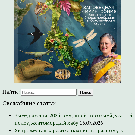
Найти:
Свежайшие статьи
Змеедюжина-2025: земляной носозмей, усатый
полоз, желтомордый хабу
16.07.2026
Хитрожелтая заразиха пахнет по-разному в