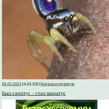
02.03.2021
16.03.2021
Батрахоспермум
Был саратус – стал маратус