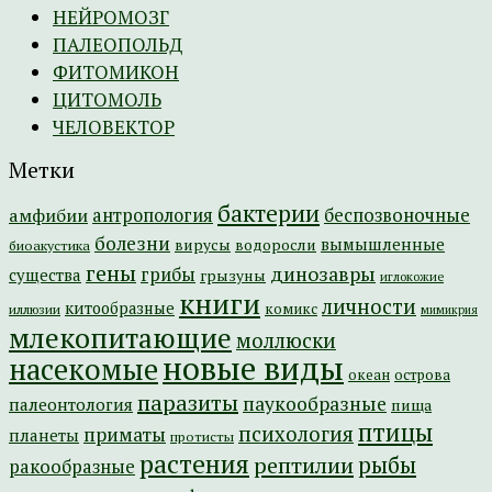
НЕЙРОМОЗГ
ПАЛЕОПОЛЬД
ФИТОМИКОН
ЦИТОМОЛЬ
ЧЕЛОВЕКТОР
Метки
бактерии
амфибии
антропология
беспозвоночные
болезни
вымышленные
вирусы
водоросли
биоакустика
гены
динозавры
грибы
существа
грызуны
иглокожие
книги
личности
китообразные
комикс
иллюзии
мимикрия
млекопитающие
моллюски
новые виды
насекомые
острова
океан
паразиты
паукообразные
палеонтология
пища
птицы
психология
приматы
планеты
протисты
растения
рептилии
рыбы
ракообразные