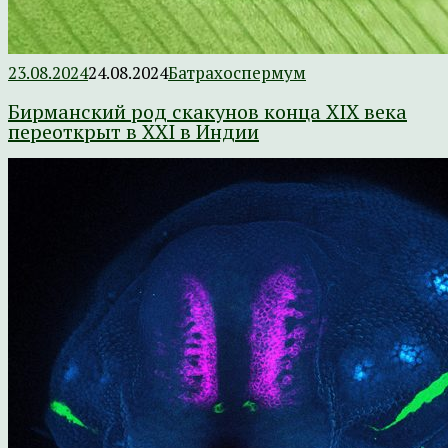
23.08.2024
24.08.2024
Батрахоспермум
Бирманский род скакунов конца XIX века
переоткрыт в XXI в Индии