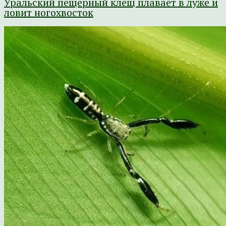
Уральский пещерный клещ плавает в луже и
ловит ногохвосток