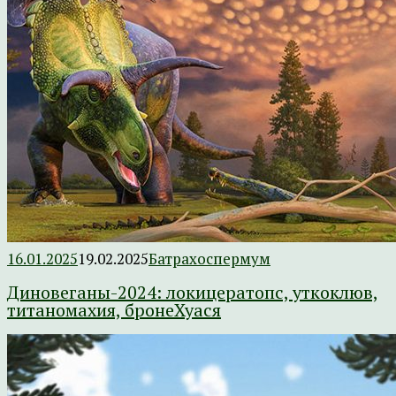
16.01.2025
19.02.2025
Батрахоспермум
Диновеганы-2024: локицератопс, уткоклюв,
титаномахия, бронеХуася