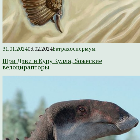
31.01.2024
03.02.2024
Батрахоспермум
Шри Дэви и Куру Кулла, божеские
велоцирапторы