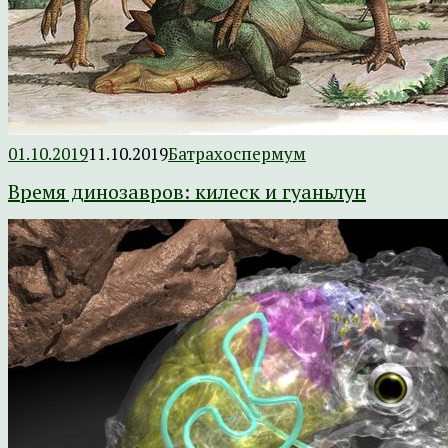
01.10.2019
11.10.2019
Батрахоспермум
Время динозавров: килеск и гуаньлун