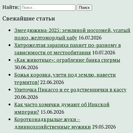
Найти:
Свежайшие статьи
Змеедюжина-2025: земляной носозмей, усатый
полоз, желтомордый хабу
16.07.2026
Хитрожелтая заразиха пахнет по-разному в
зависимости от местообитания
10.07.2026
«Как животные»: ограбление банка спермы
30.06.2026
Божья коровка, улети под землю, навести
термитов!
22.06.2026
Улиточка Пикассо и ее родственнички в кассу
20.06.2026
Как часто хомячки думают об Инкской
империи?
15.06.2026
Коротконадкрылые жуки –
длиннохозяйственные мужики
29.05.2026