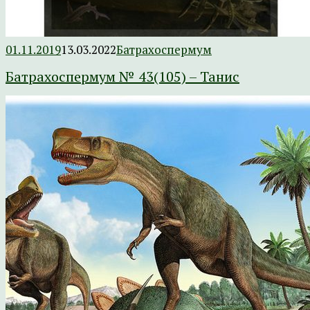
01.11.2019
13.03.2022
Батрахоспермум
Батрахоспермум № 43(105) – Танис