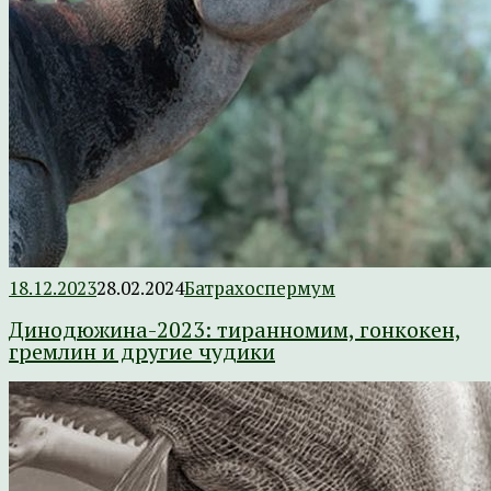
18.12.2023
28.02.2024
Батрахоспермум
Динодюжина-2023: тиранномим, гонкокен,
гремлин и другие чудики