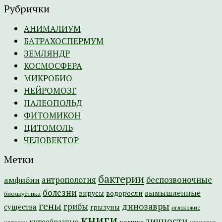
Рубрички
АНИМАЛИУМ
БАТРАХОСПЕРМУМ
ЗЕМЛЯНДР
КОСМОСФЕРА
МИКРОБИО
НЕЙРОМОЗГ
ПАЛЕОПОЛЬД
ФИТОМИКОН
ЦИТОМОЛЬ
ЧЕЛОВЕКТОР
Метки
бактерии
амфибии
антропология
беспозвоночные
болезни
вымышленные
вирусы
водоросли
биоакустика
гены
динозавры
грибы
существа
грызуны
иглокожие
книги
личности
китообразные