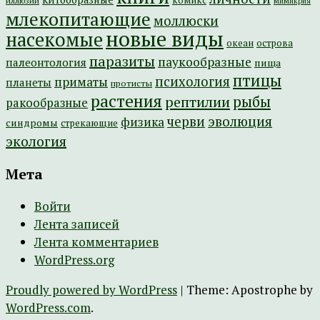
комикс
иллюзии
мимикрия
млекопитающие
моллюски
новые виды
насекомые
острова
океан
паразиты
паукообразные
палеонтология
пища
птицы
психология
приматы
планеты
протисты
растения
рептилии
рыбы
ракообразные
эволюция
черви
физика
синдромы
стрекающие
экология
Мета
Войти
Лента записей
Лента комментариев
WordPress.org
Proudly powered by WordPress
|
Theme: Apostrophe by
WordPress.com
.